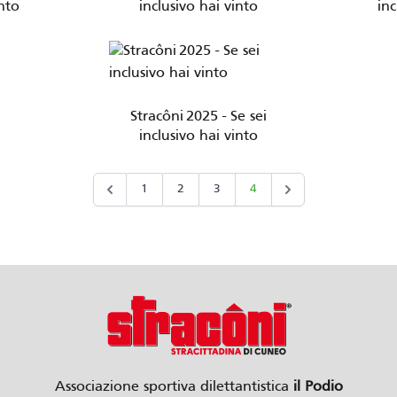
into
inclusivo hai vinto
inc
Stracôni 2025 - Se sei
inclusivo hai vinto
1
2
3
4
Associazione sportiva dilettantistica
il Podio