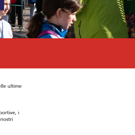
lle ultime
ortive, i
 nostri