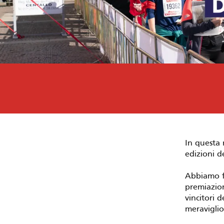
In questa 
edizioni d
Abbiamo fo
premiazioni
vincitori d
meraviglio