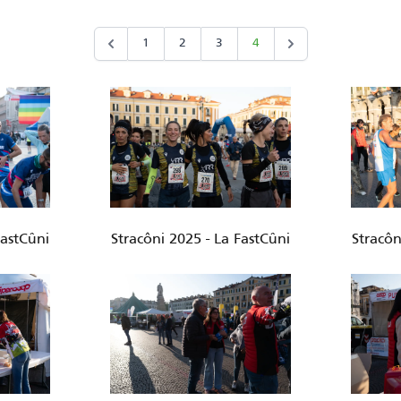
1
2
3
4
FastCûni
Stracôni 2025 - La FastCûni
Stracôn