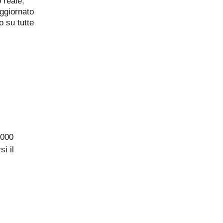
 reale,
ggiornato
o su tutte