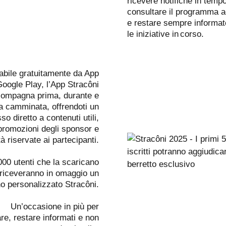
ricevere notifiche in tempo
consultare il programma a
e restare sempre informat
le iniziative in corso.
abile gratuitamente da App
Google Play, l’App Stracôni
compagna prima, durante e
a camminata, offrendoti un
o diretto a contenuti utili,
 promozioni degli sponsor e
ità riservate ai partecipanti.
.000 utenti che la scaricano
riceveranno in omaggio un
no personalizzato Stracôni.
Un’occasione in più per
re, restare informati e non