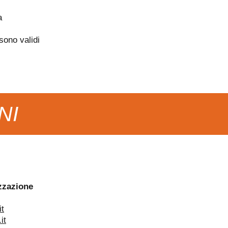
a
sono validi
NI
zzazione
it
it