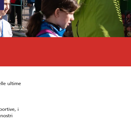
lle ultime
ortive, i
 nostri