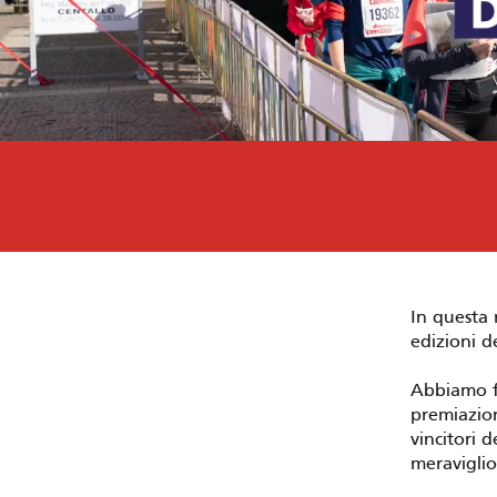
In questa 
edizioni d
Abbiamo fo
premiazioni
vincitori d
meraviglio