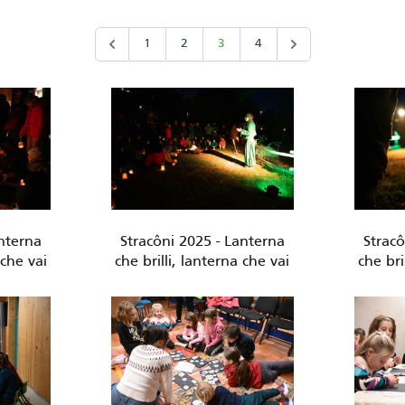
1
2
3
4
anterna
Stracôni 2025 - Lanterna
Stracô
 che vai
che brilli, lanterna che vai
che bri