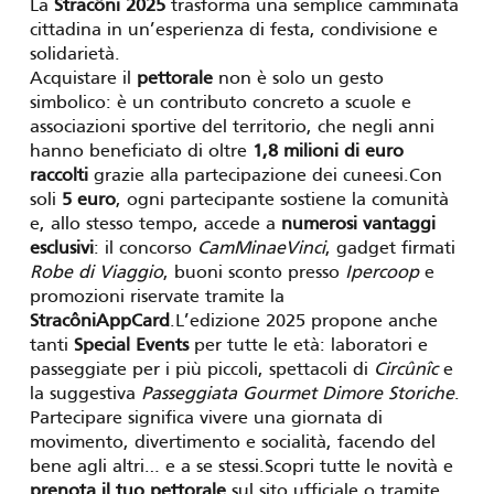
La
Stracôni 2025
trasforma una semplice camminata
cittadina in un’esperienza di festa, condivisione e
solidarietà.
Acquistare il
pettorale
non è solo un gesto
simbolico: è un contributo concreto a scuole e
associazioni sportive del territorio, che negli anni
hanno beneficiato di oltre
1,8 milioni di euro
raccolti
grazie alla partecipazione dei cuneesi.Con
soli
5 euro
, ogni partecipante sostiene la comunità
e, allo stesso tempo, accede a
numerosi vantaggi
esclusivi
: il concorso
CamMinaeVinci
, gadget firmati
Robe di Viaggio
, buoni sconto presso
Ipercoop
e
promozioni riservate tramite la
StracôniAppCard
.L’edizione 2025 propone anche
tanti
Special Events
per tutte le età: laboratori e
passeggiate per i più piccoli, spettacoli di
Circûnîc
e
la suggestiva
Passeggiata Gourmet Dimore Storiche
.
Partecipare significa vivere una giornata di
movimento, divertimento e socialità, facendo del
bene agli altri… e a se stessi.Scopri tutte le novità e
prenota il tuo pettorale
sul sito ufficiale o tramite