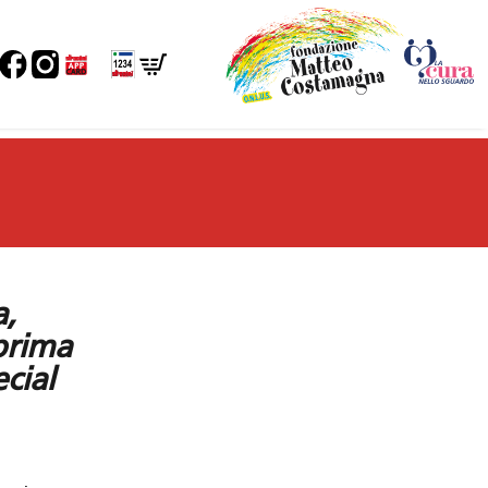
a,
prima
cial