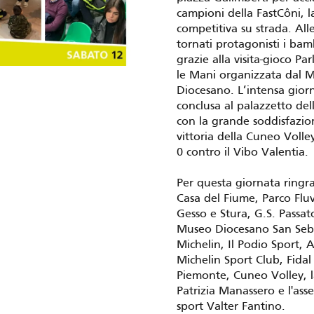
campioni della FastCôni, l
competitiva su strada. All
tornati protagonisti i bam
grazie alla visita-gioco Pa
le Mani organizzata dal 
Diocesano. L’intensa giorn
conclusa al palazzetto del
con la grande soddisfazio
vittoria della Cuneo Volle
0 contro il Vibo Valentia.
Per questa giornata ringr
Casa del Fiume, Parco Fluv
Gesso e Stura, G.S. Passat
Museo Diocesano San Seb
Michelin, Il Podio Sport, A
Michelin Sport Club, Fidal
Piemonte, Cuneo Volley, l
Patrizia Manassero e l'asse
sport Valter Fantino.