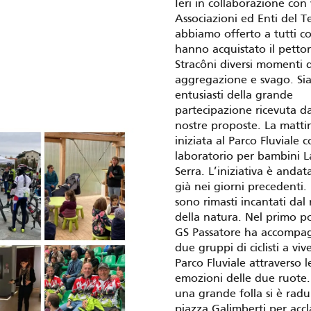
Ieri in collaborazione con 
Associazioni ed Enti del Te
abbiamo offerto a tutti c
hanno acquistato il pettor
Stracôni diversi momenti d
aggregazione e svago. S
entusiasti della grande
partecipazione ricevuta da
nostre proposte. La matti
iniziata al Parco Fluviale c
laboratorio per bambini L
Serra. L’iniziativa è andat
già nei giorni precedenti.
sono rimasti incantati dal
della natura. Nel primo 
GS Passatore ha accompa
due gruppi di ciclisti a vive
Parco Fluviale attraverso l
emozioni delle due ruote.
una grande folla si è radu
piazza Galimberti per acc