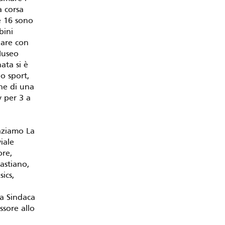
a corsa
e 16 sono
bini
rlare con
Museo
ata si è
lo sport,
ne di una
y per 3 a
aziamo La
iale
ore,
astiano,
sics,
a Sindaca
ssore allo