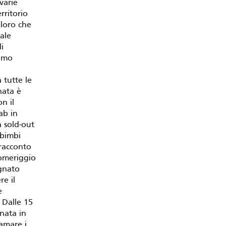
varie
rritorio
oloro che
ale
i
iamo
 tutte le
nata è
on il
ab in
a sold-out
 bimbi
 racconto
pomeriggio
gnato
re il
e
 Dalle 15
nata in
lamare i